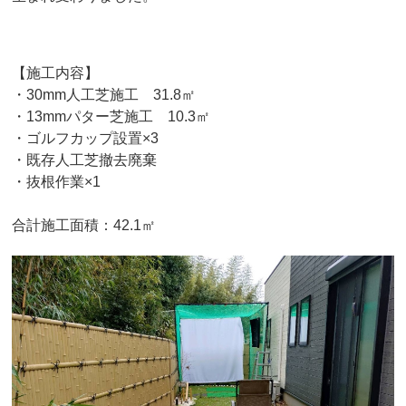
【施工内容】
・30mm人工芝施工 31.8㎡
・13mmパター芝施工 10.3㎡
・ゴルフカップ設置×3
・既存人工芝撤去廃棄
・抜根作業×1
合計施工面積：42.1㎡