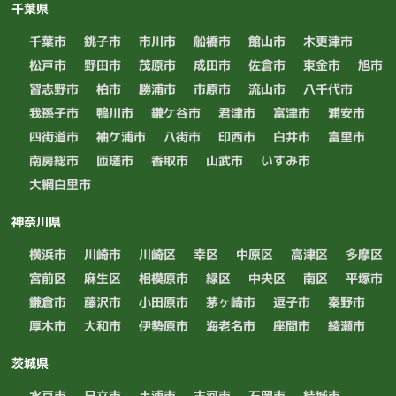
千葉県
千葉市
銚子市
市川市
船橋市
館山市
木更津市
松戸市
野田市
茂原市
成田市
佐倉市
東金市
旭市
習志野市
柏市
勝浦市
市原市
流山市
八千代市
我孫子市
鴨川市
鎌ケ谷市
君津市
富津市
浦安市
四街道市
袖ケ浦市
八街市
印西市
白井市
富里市
南房総市
匝瑳市
香取市
山武市
いすみ市
大網白里市
神奈川県
横浜市
川崎市
川崎区
幸区
中原区
高津区
多摩区
宮前区
麻生区
相模原市
緑区
中央区
南区
平塚市
鎌倉市
藤沢市
小田原市
茅ヶ崎市
逗子市
秦野市
厚木市
大和市
伊勢原市
海老名市
座間市
綾瀬市
茨城県
水戸市
日立市
土浦市
古河市
石岡市
結城市