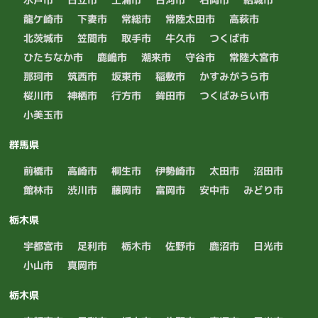
龍ケ崎市
下妻市
常総市
常陸太田市
高萩市
北茨城市
笠間市
取手市
牛久市
つくば市
ひたちなか市
鹿嶋市
潮来市
守谷市
常陸大宮市
那珂市
筑西市
坂東市
稲敷市
かすみがうら市
桜川市
神栖市
行方市
鉾田市
つくばみらい市
小美玉市
群馬県
前橋市
高崎市
桐生市
伊勢崎市
太田市
沼田市
館林市
渋川市
藤岡市
富岡市
安中市
みどり市
栃木県
宇都宮市
足利市
栃木市
佐野市
鹿沼市
日光市
小山市
真岡市
栃木県