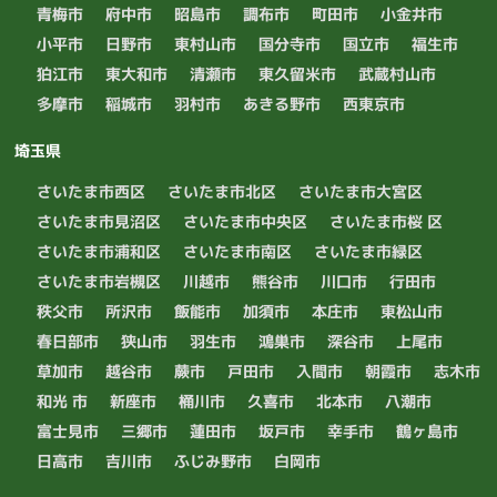
青梅市
府中市
昭島市
調布市
町田市
小金井市
小平市
日野市
東村山市
国分寺市
国立市
福生市
狛江市
東大和市
清瀬市
東久留米市
武蔵村山市
多摩市
稲城市
羽村市
あきる野市
西東京市
埼玉県
さいたま市西区
さいたま市北区
さいたま市大宮区
さいたま市見沼区
さいたま市中央区
さいたま市桜 区
さいたま市浦和区
さいたま市南区
さいたま市緑区
さいたま市岩槻区
川越市
熊谷市
川口市
行田市
秩父市
所沢市
飯能市
加須市
本庄市
東松山市
春日部市
狭山市
羽生市
鴻巣市
深谷市
上尾市
草加市
越谷市
蕨市
戸田市
入間市
朝霞市
志木市
和光 市
新座市
桶川市
久喜市
北本市
八潮市
富士見市
三郷市
蓮田市
坂戸市
幸手市
鶴ヶ島市
日高市
吉川市
ふじみ野市
白岡市