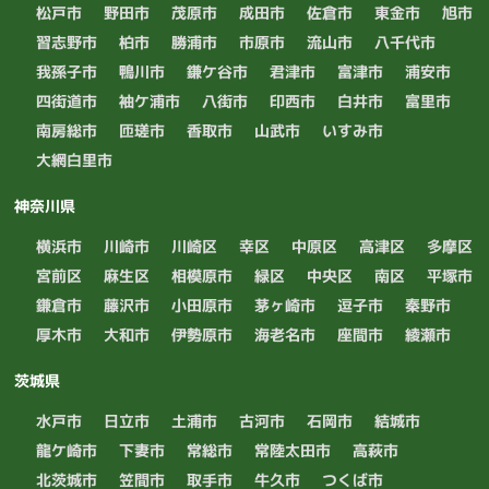
松戸市
野田市
茂原市
成田市
佐倉市
東金市
旭市
習志野市
柏市
勝浦市
市原市
流山市
八千代市
我孫子市
鴨川市
鎌ケ谷市
君津市
富津市
浦安市
四街道市
袖ケ浦市
八街市
印西市
白井市
富里市
南房総市
匝瑳市
香取市
山武市
いすみ市
大網白里市
神奈川県
横浜市
川崎市
川崎区
幸区
中原区
高津区
多摩区
宮前区
麻生区
相模原市
緑区
中央区
南区
平塚市
鎌倉市
藤沢市
小田原市
茅ヶ崎市
逗子市
秦野市
厚木市
大和市
伊勢原市
海老名市
座間市
綾瀬市
茨城県
水戸市
日立市
土浦市
古河市
石岡市
結城市
龍ケ崎市
下妻市
常総市
常陸太田市
高萩市
北茨城市
笠間市
取手市
牛久市
つくば市