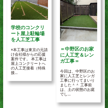
学校のコンクリ
ート屋上駐輪場
を人工芝工事
＝中野区のお家
※本工事は東京の元請
に人工芝＆レン
け会社様からの応援
案件です。 本工事は
ガ工事＝
屋上コンクリートへ
の人工芝接着（特殊
今回は、中野区のお
接...
家に人工芝とレンガ
工事に行ってまいり
ました＾＾ 工事前
は、土の状態のお庭
でし...