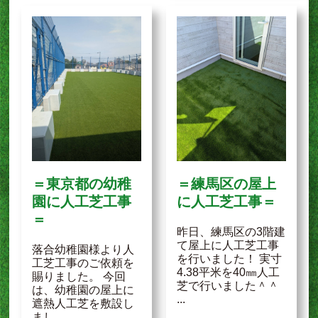
＝東京都の幼稚
＝練馬区の屋上
園に人工芝工事
に人工芝工事＝
＝
昨日、練馬区の3階建
て屋上に人工芝工事
落合幼稚園様より人
を行いました！ 実寸
工芝工事のご依頼を
4.38平米を40㎜人工
賜りました。 今回
芝で行いました＾＾
は、幼稚園の屋上に
...
遮熱人工芝を敷設し
まし...