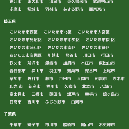
狛江市
東大和市
清瀬市
東久留米市
武蔵村山市
多摩市
稲城市
羽村市
あきる野市
西東京市
埼玉県
さいたま市西区
さいたま市北区
さいたま市大宮区
さいたま市見沼区
さいたま市中央区
さいたま市桜 区
さいたま市浦和区
さいたま市南区
さいたま市緑区
さいたま市岩槻区
川越市
熊谷市
川口市
行田市
秩父市
所沢市
飯能市
加須市
本庄市
東松山市
春日部市
狭山市
羽生市
鴻巣市
深谷市
上尾市
草加市
越谷市
蕨市
戸田市
入間市
朝霞市
志木市
和光 市
新座市
桶川市
久喜市
北本市
八潮市
富士見市
三郷市
蓮田市
坂戸市
幸手市
鶴ヶ島市
日高市
吉川市
ふじみ野市
白岡市
千葉県
千葉市
銚子市
市川市
船橋市
館山市
木更津市