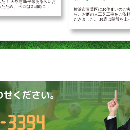
た！ 天然芝65平米ある広いお
たため、 今回は2日間に...
横浜市青葉区にお住まいのご
ら、お庭の人工芝工事をご依
だきました。 お庭は階段を上っ.
わせください。
）