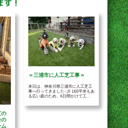
ます！
＝三浦市に人工芝工事＝
本日は、神奈川県三浦市に人工芝工
事へ行ってきました☆彡 160平米もあ
る広い庭のため、6日間かけて工...
芝の
台の
ーム