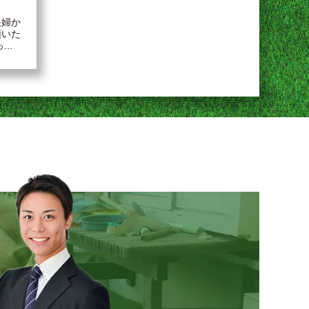
夫婦か
頼いた
..