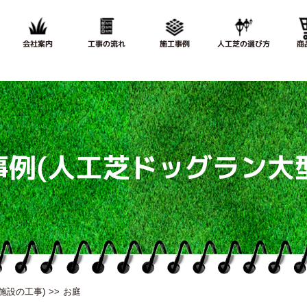
会社案内
工事の流れ
施工事例
人工芝の選び方
商
事例
(人工芝ドッグラン大
施設の工事)
お庭