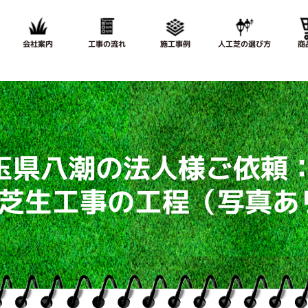
会社案内
工事の流れ
施工事例
人工芝の選び方
商
玉県八潮の法人様ご依頼
芝生工事の工程（写真あ