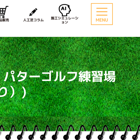
施工シミュレーシ
MENU
品販売
人工芝コラム
ョン
：パターゴルフ練習場
り）)